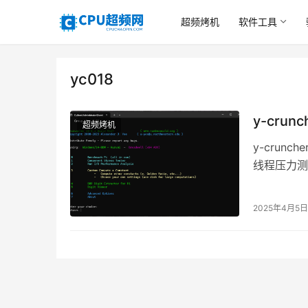
超频烤机
软件工具
yc018
y-cru
超频烤机
y-crun
线程压力测
（π）计算
2025年4月5日