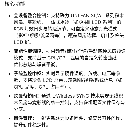
核心功能
全设备整合控制：
支持联力 UNI FAN SL/AL 系列积木
风扇、霓彩线、一体式水冷（如极圈Ⅱ LCD 系列）的
RGB 灯效同步与转速调节，可自定义动态灯光模式
（彩虹/呼吸/流星雨等），覆盖风扇边框、扇叶及冷头
LCD 屏。
智能性能调控：
提供静音/标准/全速/手动四种风扇预设
模式，支持基于 CPU/GPU 温度的自定义转速曲线，
优化散热与噪音平衡。
系统监控中枢：
实时显示硬件温度、负载、电压等参
数，支持冷头 LCD 屏幕显示动图/视频/系统信息（如
CPU 温度、GPU 占用率）。
跨设备协同：
通过 L-Wireless SYNC 技术实现无线积
木风扇与霓彩线的统一控制，支持多组配置文件保存与
分享。
固件管理：
一键更新联力设备固件，修复兼容性问题，
提升硬件稳定性。