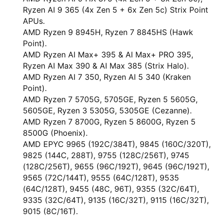
Ryzen AI 9 365 (4x Zen 5 + 6x Zen 5c) Strix Point
APUs.
AMD Ryzen 9 8945H, Ryzen 7 8845HS (Hawk
Point).
AMD Ryzen AI Max+ 395 & AI Max+ PRO 395,
Ryzen AI Max 390 & AI Max 385 (Strix Halo).
AMD Ryzen AI 7 350, Ryzen AI 5 340 (Kraken
Point).
AMD Ryzen 7 5705G, 5705GE, Ryzen 5 5605G,
5605GE, Ryzen 3 5305G, 5305GE (Cezanne).
AMD Ryzen 7 8700G, Ryzen 5 8600G, Ryzen 5
8500G (Phoenix).
AMD EPYC 9965 (192C/384T), 9845 (160C/320T),
9825 (144C, 288T), 9755 (128C/256T), 9745
(128C/256T), 9655 (96C/192T), 9645 (96C/192T),
9565 (72C/144T), 9555 (64C/128T), 9535
(64C/128T), 9455 (48C, 96T), 9355 (32C/64T),
9335 (32C/64T), 9135 (16C/32T), 9115 (16C/32T),
9015 (8C/16T).