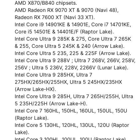
AMD X870/B840 chipsets.
AMD Radeon RX 9070 XT & 9070 (Navi 48),
Radeon RX 7600 XT (Navi 33 XT).
Intel Core i9 14901KE & 14901E, Core i7 14701KE,
Core i5 14501E & 14401E/F (Raptor Lake).
Intel Core Ultra 9 285K & 275, Core Ultra 7 265K
& 255, Core Ultra 5 245K & 240 (Arrow Lake).
Intel Core Ultra 5 235, 225 & 225F (Arrow Lake).
Intel Core Ultra 9 288V ; Ultra 7 268V, 266V, 258V,
256V ; Ultra 5 236V, 228V, 2266V (Lunar Lake).
Intel Core Ultra 9 285HX, Ultra 7
275HX/265HX/255HX, Ultra 5 245HX/235HX
(Arrow Lake-HX).
Intel Core Ultra 9 285H, Ultra 7 265H/255H, Ultra
5 235H/225H (Arrow Lake-H).
Intel Core 7 160HL, 150HL, 160UL, 150UL, 150U
(Raptor Lake).
Intel Core 5 130HL, 120HL, 130UL, 120U (Raptor
Lake).
Intel Core 3 100HL, 100UL, 100U (Raptor Lake).